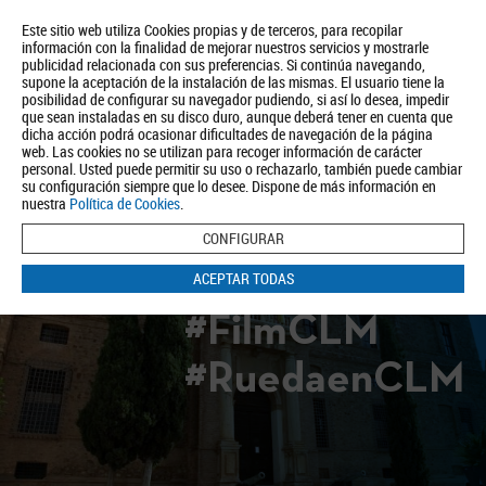
Este sitio web utiliza Cookies propias y de terceros, para recopilar
información con la finalidad de mejorar nuestros servicios y mostrarle
publicidad relacionada con sus preferencias. Si continúa navegando,
supone la aceptación de la instalación de las mismas. El usuario tiene la
posibilidad de configurar su navegador pudiendo, si así lo desea, impedir
que sean instaladas en su disco duro, aunque deberá tener en cuenta que
dicha acción podrá ocasionar dificultades de navegación de la página
Quiénes somos
Turismo
Política de Privacidad
Aviso Legal
web. Las cookies no se utilizan para recoger información de carácter
Política de Cookies
personal. Usted puede permitir su uso o rechazarlo, también puede cambiar
su configuración siempre que lo desee. Dispone de más información en
BUSCAR
nuestra
Política de Cookies
.
CONFIGURAR
ACEPTAR TODAS
#FilmCLM
#RuedaenCLM