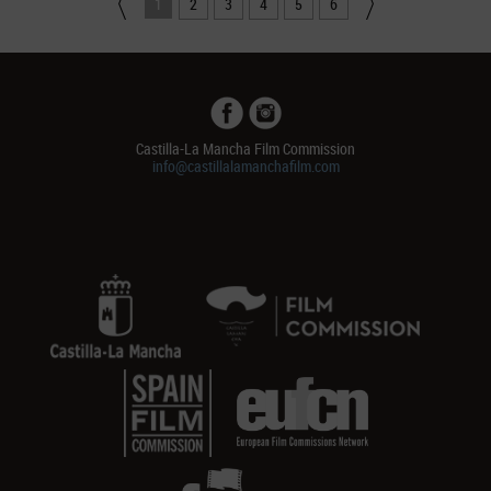
1
2
3
4
5
6
Castilla-La Mancha Film Commission
info@castillalamanchafilm.com