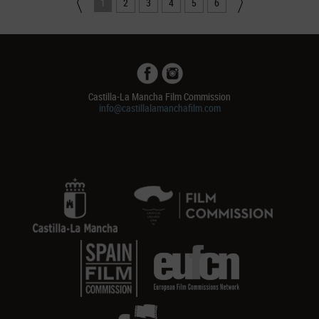
1
2
3
4
5
6
Castilla-La Mancha Film Commission
info@castillalamanchafilm.com