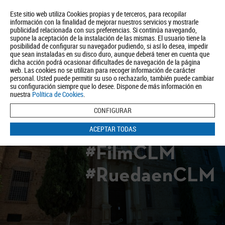
Este sitio web utiliza Cookies propias y de terceros, para recopilar
información con la finalidad de mejorar nuestros servicios y mostrarle
publicidad relacionada con sus preferencias. Si continúa navegando,
supone la aceptación de la instalación de las mismas. El usuario tiene la
posibilidad de configurar su navegador pudiendo, si así lo desea, impedir
que sean instaladas en su disco duro, aunque deberá tener en cuenta que
dicha acción podrá ocasionar dificultades de navegación de la página
Quiénes somos
Turismo
Política de Privacidad
Aviso Legal
web. Las cookies no se utilizan para recoger información de carácter
Política de Cookies
personal. Usted puede permitir su uso o rechazarlo, también puede cambiar
su configuración siempre que lo desee. Dispone de más información en
BUSCAR
nuestra
Política de Cookies
.
CONFIGURAR
ACEPTAR TODAS
#FilmCLM
#RuedaenCLM