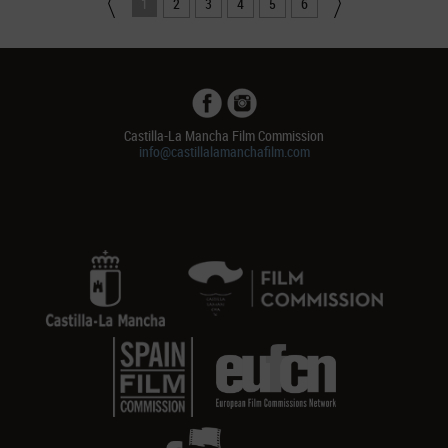
1
2
3
4
5
6
Castilla-La Mancha Film Commission
info@castillalamanchafilm.com