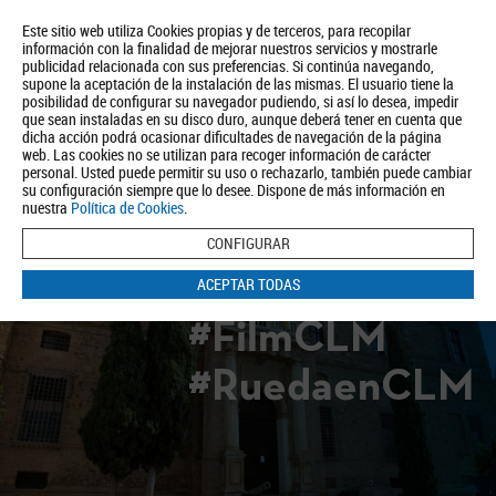
Este sitio web utiliza Cookies propias y de terceros, para recopilar
información con la finalidad de mejorar nuestros servicios y mostrarle
publicidad relacionada con sus preferencias. Si continúa navegando,
supone la aceptación de la instalación de las mismas. El usuario tiene la
posibilidad de configurar su navegador pudiendo, si así lo desea, impedir
que sean instaladas en su disco duro, aunque deberá tener en cuenta que
dicha acción podrá ocasionar dificultades de navegación de la página
Quiénes somos
Turismo
Política de Privacidad
Aviso Legal
web. Las cookies no se utilizan para recoger información de carácter
Política de Cookies
personal. Usted puede permitir su uso o rechazarlo, también puede cambiar
su configuración siempre que lo desee. Dispone de más información en
BUSCAR
nuestra
Política de Cookies
.
CONFIGURAR
ACEPTAR TODAS
#FilmCLM
#RuedaenCLM