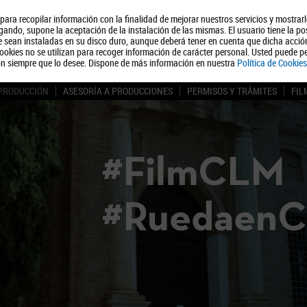
, para recopilar información con la finalidad de mejorar nuestros servicios y mostrar
Quiénes somos
Turismo
Polít
ando, supone la aceptación de la instalación de las mismas. El usuario tiene la po
ue sean instaladas en su disco duro, aunque deberá tener en cuenta que dicha acci
ookies no se utilizan para recoger información de carácter personal. Usted puede pe
ón siempre que lo desee. Dispone de más información en nuestra
Política de Cookies
 PRODUCCIÓN
ASESORÍA A PRODUCCIONES
PERMISOS Y TRÁMITES
FIL
#FilmCLM
#Ruedaen