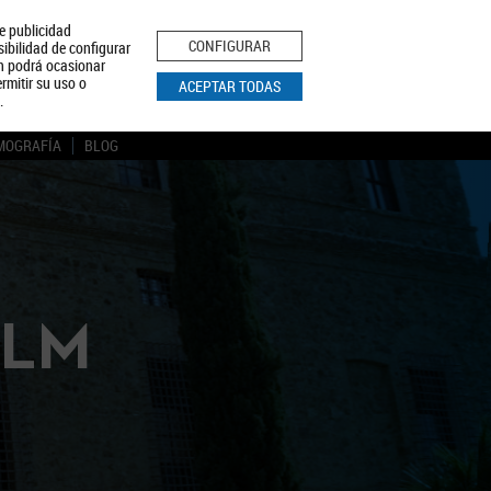
le publicidad
ica de Privacidad
Aviso Legal
Política de Cookies
CONFIGURAR
sibilidad de configurar
ón podrá ocasionar
BUSCAR
rmitir su uso o
ACEPTAR TODAS
.
MOGRAFÍA
BLOG
CLM