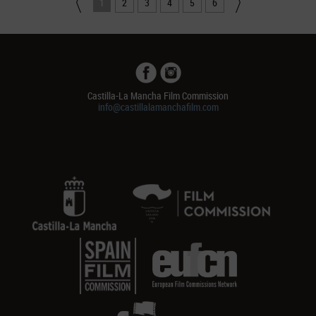
1
2
3
4
5
6
Castilla-La Mancha Film Commission
info@castillalamanchafilm.com