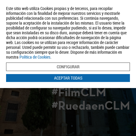
Este sitio web utiliza Cookies propias y de terceros, para recopilar
información con la finalidad de mejorar nuestros servicios y mostrarle
publicidad relacionada con sus preferencias. Si continúa navegando,
supone la aceptación de la instalación de las mismas. El usuario tiene la
posibilidad de configurar su navegador pudiendo, si así lo desea, impedir
que sean instaladas en su disco duro, aunque deberá tener en cuenta que
dicha acción podrá ocasionar dificultades de navegación de la página
Quiénes somos
Turismo
Política de Privacidad
Aviso Legal
web. Las cookies no se utilizan para recoger información de carácter
Política de Cookies
personal. Usted puede permitir su uso o rechazarlo, también puede cambiar
su configuración siempre que lo desee. Dispone de más información en
BUSCAR
nuestra
Política de Cookies
.
CONFIGURAR
ACEPTAR TODAS
#FilmCLM
#RuedaenCLM