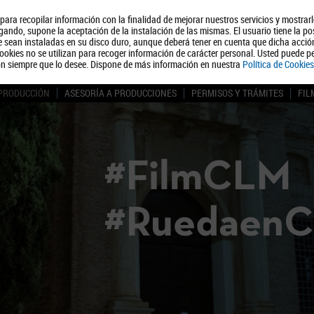
, para recopilar información con la finalidad de mejorar nuestros servicios y mostrar
Quiénes somos
Turismo
Polít
ando, supone la aceptación de la instalación de las mismas. El usuario tiene la po
ue sean instaladas en su disco duro, aunque deberá tener en cuenta que dicha acci
ookies no se utilizan para recoger información de carácter personal. Usted puede pe
ón siempre que lo desee. Dispone de más información en nuestra
Política de Cookies
 PRODUCCIÓN
ASESORÍA A PRODUCCIONES
PERMISOS Y TRÁMITES
FIL
#FilmCLM
#Ruedaen