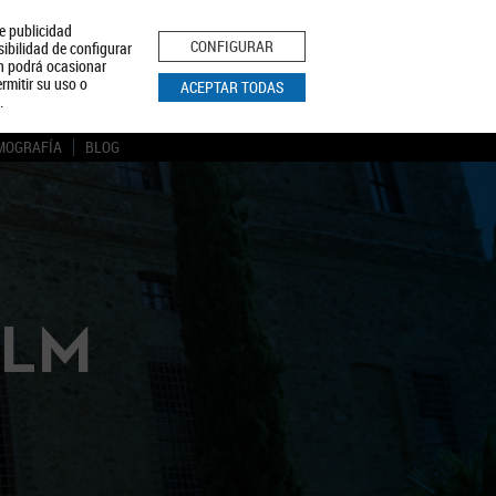
le publicidad
ica de Privacidad
Aviso Legal
Política de Cookies
CONFIGURAR
sibilidad de configurar
ón podrá ocasionar
BUSCAR
rmitir su uso o
ACEPTAR TODAS
.
MOGRAFÍA
BLOG
CLM