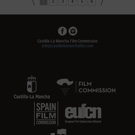
1
2
3
4
5
6
Castilla-La Mancha Film Commission
info@castillalamanchafilm.com