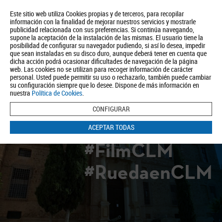
Este sitio web utiliza Cookies propias y de terceros, para recopilar
información con la finalidad de mejorar nuestros servicios y mostrarle
publicidad relacionada con sus preferencias. Si continúa navegando,
supone la aceptación de la instalación de las mismas. El usuario tiene la
posibilidad de configurar su navegador pudiendo, si así lo desea, impedir
que sean instaladas en su disco duro, aunque deberá tener en cuenta que
dicha acción podrá ocasionar dificultades de navegación de la página
Quiénes somos
Turismo
Política de Privacidad
Aviso Legal
web. Las cookies no se utilizan para recoger información de carácter
Política de Cookies
personal. Usted puede permitir su uso o rechazarlo, también puede cambiar
su configuración siempre que lo desee. Dispone de más información en
BUSCAR
nuestra
Política de Cookies
.
CONFIGURAR
ACEPTAR TODAS
#FilmCLM
#RuedaenCLM