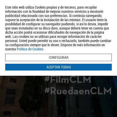
Este sitio web utiliza Cookies propias y de terceros, para recopilar
información con la finalidad de mejorar nuestros servicios y mostrarle
publicidad relacionada con sus preferencias. Si continúa navegando,
supone la aceptación de la instalación de las mismas. El usuario tiene la
posibilidad de configurar su navegador pudiendo, si así lo desea, impedir
que sean instaladas en su disco duro, aunque deberá tener en cuenta que
dicha acción podrá ocasionar dificultades de navegación de la página
Quiénes somos
Turismo
Política de Privacidad
Aviso Legal
web. Las cookies no se utilizan para recoger información de carácter
Política de Cookies
personal. Usted puede permitir su uso o rechazarlo, también puede cambiar
su configuración siempre que lo desee. Dispone de más información en
BUSCAR
nuestra
Política de Cookies
.
CONFIGURAR
ACEPTAR TODAS
#FilmCLM
#RuedaenCLM