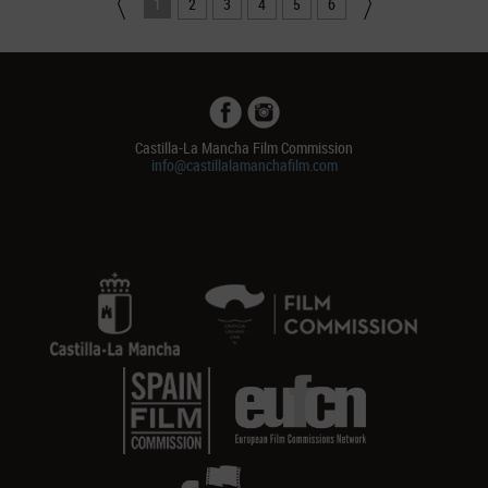
1
2
3
4
5
6
Castilla-La Mancha Film Commission
info@castillalamanchafilm.com