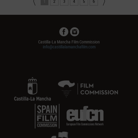
1
2
3
4
5
6
Castilla-La Mancha Film Commission
info@castillalamanchafilm.com