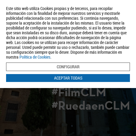
Este sitio web utiliza Cookies propias y de terceros, para recopilar
información con la finalidad de mejorar nuestros servicios y mostrarle
publicidad relacionada con sus preferencias. Si continúa navegando,
supone la aceptación de la instalación de las mismas. El usuario tiene la
posibilidad de configurar su navegador pudiendo, si así lo desea, impedir
que sean instaladas en su disco duro, aunque deberá tener en cuenta que
dicha acción podrá ocasionar dificultades de navegación de la página
Quiénes somos
Turismo
Política de Privacidad
Aviso Legal
web. Las cookies no se utilizan para recoger información de carácter
Política de Cookies
personal. Usted puede permitir su uso o rechazarlo, también puede cambiar
su configuración siempre que lo desee. Dispone de más información en
BUSCAR
nuestra
Política de Cookies
.
CONFIGURAR
ACEPTAR TODAS
#FilmCLM
#RuedaenCLM