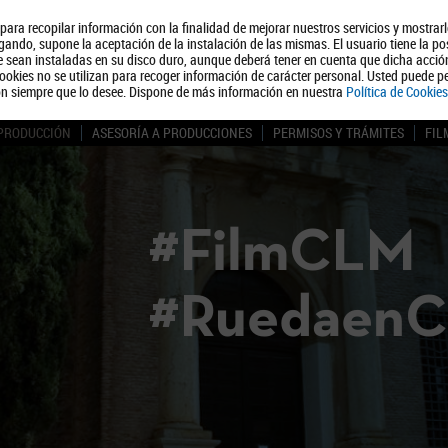
, para recopilar información con la finalidad de mejorar nuestros servicios y mostrar
Quiénes somos
Turismo
Polít
ando, supone la aceptación de la instalación de las mismas. El usuario tiene la po
ue sean instaladas en su disco duro, aunque deberá tener en cuenta que dicha acci
ookies no se utilizan para recoger información de carácter personal. Usted puede pe
ón siempre que lo desee. Dispone de más información en nuestra
Política de Cookies
 PRODUCCIÓN
ASESORÍA A PRODUCCIONES
PERMISOS Y TRÁMITES
FIL
#FilmCLM
#Ruedaen