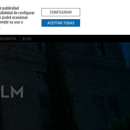
le publicidad
ica de Privacidad
Aviso Legal
Política de Cookies
CONFIGURAR
sibilidad de configurar
ón podrá ocasionar
BUSCAR
rmitir su uso o
ACEPTAR TODAS
.
MOGRAFÍA
BLOG
CLM