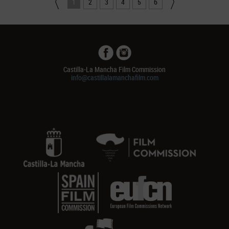
1
2
3
4
5
6
Castilla-La Mancha Film Commission
info@castillalamanchafilm.com