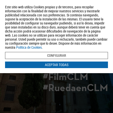
Este sitio web utiliza Cookies propias y de terceros, para recopilar
información con la finalidad de mejorar nuestros servicios y mostrarle
publicidad relacionada con sus preferencias. Si continúa navegando,
supone la aceptación de la instalación de las mismas. El usuario tiene la
posibilidad de configurar su navegador pudiendo, si así lo desea, impedir
que sean instaladas en su disco duro, aunque deberá tener en cuenta que
dicha acción podrá ocasionar dificultades de navegación de la página
Quiénes somos
Turismo
Política de Privacidad
Aviso Legal
web. Las cookies no se utilizan para recoger información de carácter
Política de Cookies
personal. Usted puede permitir su uso o rechazarlo, también puede cambiar
su configuración siempre que lo desee. Dispone de más información en
BUSCAR
nuestra
Política de Cookies
.
CONFIGURAR
ACEPTAR TODAS
#FilmCLM
#RuedaenCLM