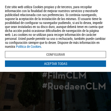
Este sitio web utiliza Cookies propias y de terceros, para recopilar
información con la finalidad de mejorar nuestros servicios y mostrarle
publicidad relacionada con sus preferencias. Si continúa navegando,
supone la aceptación de la instalación de las mismas. El usuario tiene la
posibilidad de configurar su navegador pudiendo, si así lo desea, impedir
que sean instaladas en su disco duro, aunque deberá tener en cuenta que
dicha acción podrá ocasionar dificultades de navegación de la página
Quiénes somos
Turismo
Política de Privacidad
Aviso Legal
web. Las cookies no se utilizan para recoger información de carácter
Política de Cookies
personal. Usted puede permitir su uso o rechazarlo, también puede cambiar
su configuración siempre que lo desee. Dispone de más información en
BUSCAR
nuestra
Política de Cookies
.
CONFIGURAR
ACEPTAR TODAS
#FilmCLM
#RuedaenCLM