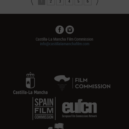
1
2
3
4
5
6
Castilla-La Mancha Film Commission
info@castillalamanchafilm.com