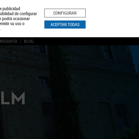
le publicidad
ica de Privacidad
Aviso Legal
Política de Cookies
CONFIGURAR
sibilidad de configurar
ón podrá ocasionar
BUSCAR
rmitir su uso o
ACEPTAR TODAS
.
MOGRAFÍA
BLOG
CLM