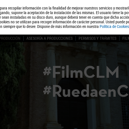
, para recopilar información con la finalidad de mejorar nuestros servicios y mostrar
Quiénes somos
Turismo
Polít
ando, supone la aceptación de la instalación de las mismas. El usuario tiene la po
ue sean instaladas en su disco duro, aunque deberá tener en cuenta que dicha acci
ookies no se utilizan para recoger información de carácter personal. Usted puede pe
ón siempre que lo desee. Dispone de más información en nuestra
Política de Cookies
 PRODUCCIÓN
ASESORÍA A PRODUCCIONES
PERMISOS Y TRÁMITES
FIL
#FilmCLM
#Ruedaen