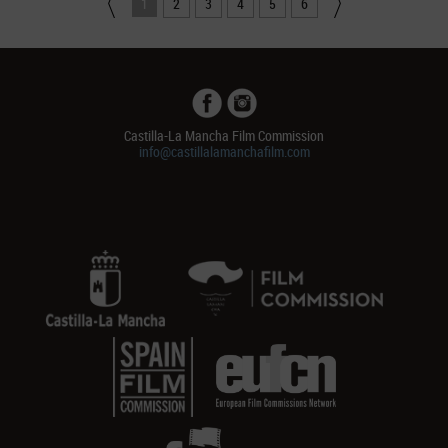
1
2
3
4
5
6
Castilla-La Mancha Film Commission
info@castillalamanchafilm.com