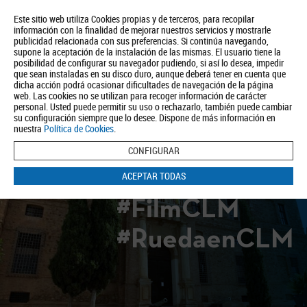
Este sitio web utiliza Cookies propias y de terceros, para recopilar
información con la finalidad de mejorar nuestros servicios y mostrarle
publicidad relacionada con sus preferencias. Si continúa navegando,
supone la aceptación de la instalación de las mismas. El usuario tiene la
posibilidad de configurar su navegador pudiendo, si así lo desea, impedir
que sean instaladas en su disco duro, aunque deberá tener en cuenta que
dicha acción podrá ocasionar dificultades de navegación de la página
Quiénes somos
Turismo
Política de Privacidad
Aviso Legal
web. Las cookies no se utilizan para recoger información de carácter
Política de Cookies
personal. Usted puede permitir su uso o rechazarlo, también puede cambiar
su configuración siempre que lo desee. Dispone de más información en
BUSCAR
nuestra
Política de Cookies
.
CONFIGURAR
ACEPTAR TODAS
#FilmCLM
#RuedaenCLM