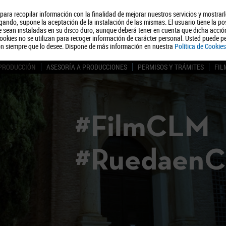
, para recopilar información con la finalidad de mejorar nuestros servicios y mostrar
Quiénes somos
Turismo
Polít
ando, supone la aceptación de la instalación de las mismas. El usuario tiene la po
ue sean instaladas en su disco duro, aunque deberá tener en cuenta que dicha acci
ookies no se utilizan para recoger información de carácter personal. Usted puede pe
ón siempre que lo desee. Dispone de más información en nuestra
Política de Cookies
 PRODUCCIÓN
ASESORÍA A PRODUCCIONES
PERMISOS Y TRÁMITES
FIL
#FilmCLM
#Ruedaen