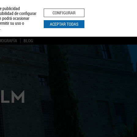
le publicidad
ica de Privacidad
Aviso Legal
Política de Cookies
CONFIGURAR
sibilidad de configurar
ón podrá ocasionar
BUSCAR
rmitir su uso o
ACEPTAR TODAS
.
MOGRAFÍA
BLOG
CLM