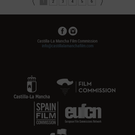
1
2
3
4
5
6
Castilla-La Mancha Film Commission
info@castillalamanchafilm.com