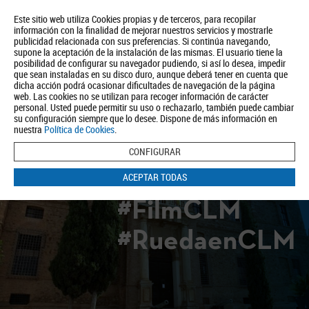
Este sitio web utiliza Cookies propias y de terceros, para recopilar
información con la finalidad de mejorar nuestros servicios y mostrarle
publicidad relacionada con sus preferencias. Si continúa navegando,
supone la aceptación de la instalación de las mismas. El usuario tiene la
posibilidad de configurar su navegador pudiendo, si así lo desea, impedir
que sean instaladas en su disco duro, aunque deberá tener en cuenta que
dicha acción podrá ocasionar dificultades de navegación de la página
Quiénes somos
Turismo
Política de Privacidad
Aviso Legal
web. Las cookies no se utilizan para recoger información de carácter
Política de Cookies
personal. Usted puede permitir su uso o rechazarlo, también puede cambiar
su configuración siempre que lo desee. Dispone de más información en
BUSCAR
nuestra
Política de Cookies
.
CONFIGURAR
ACEPTAR TODAS
#FilmCLM
#RuedaenCLM