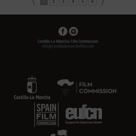
1
2
3
4
5
6
Castilla-La Mancha Film Commission
info@castillalamanchafilm.com