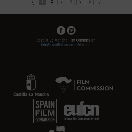
1
2
3
4
5
6
Castilla-La Mancha Film Commission
info@castillalamanchafilm.com