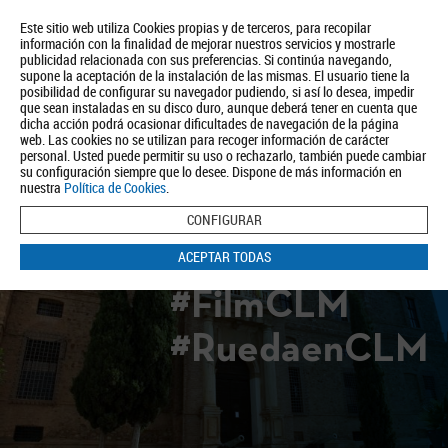
Este sitio web utiliza Cookies propias y de terceros, para recopilar
información con la finalidad de mejorar nuestros servicios y mostrarle
publicidad relacionada con sus preferencias. Si continúa navegando,
supone la aceptación de la instalación de las mismas. El usuario tiene la
posibilidad de configurar su navegador pudiendo, si así lo desea, impedir
que sean instaladas en su disco duro, aunque deberá tener en cuenta que
dicha acción podrá ocasionar dificultades de navegación de la página
Quiénes somos
Turismo
Política de Privacidad
Aviso Legal
web. Las cookies no se utilizan para recoger información de carácter
Política de Cookies
personal. Usted puede permitir su uso o rechazarlo, también puede cambiar
su configuración siempre que lo desee. Dispone de más información en
BUSCAR
nuestra
Política de Cookies
.
CONFIGURAR
ACEPTAR TODAS
#FilmCLM
#RuedaenCLM