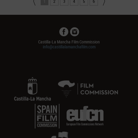
1
2
3
4
5
6
Castilla-La Mancha Film Commission
info@castillalamanchafilm.com