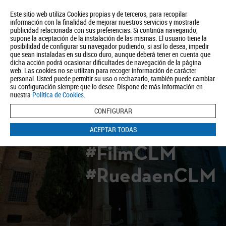
Este sitio web utiliza Cookies propias y de terceros, para recopilar
información con la finalidad de mejorar nuestros servicios y mostrarle
publicidad relacionada con sus preferencias. Si continúa navegando,
supone la aceptación de la instalación de las mismas. El usuario tiene la
posibilidad de configurar su navegador pudiendo, si así lo desea, impedir
que sean instaladas en su disco duro, aunque deberá tener en cuenta que
dicha acción podrá ocasionar dificultades de navegación de la página
Quiénes somos
Turismo
Política de Privacidad
Aviso Legal
web. Las cookies no se utilizan para recoger información de carácter
Política de Cookies
personal. Usted puede permitir su uso o rechazarlo, también puede cambiar
su configuración siempre que lo desee. Dispone de más información en
BUSCAR
nuestra
Política de Cookies
.
CONFIGURAR
ACEPTAR TODAS
#FilmCLM
#RuedaenCLM