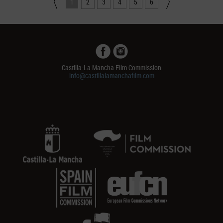
1
2
3
4
5
6
Castilla-La Mancha Film Commission
info@castillalamanchafilm.com