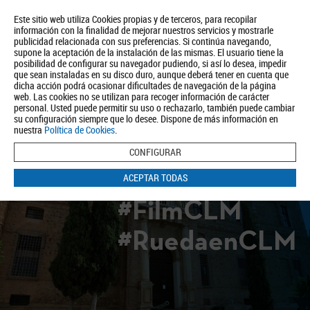
Este sitio web utiliza Cookies propias y de terceros, para recopilar
información con la finalidad de mejorar nuestros servicios y mostrarle
publicidad relacionada con sus preferencias. Si continúa navegando,
supone la aceptación de la instalación de las mismas. El usuario tiene la
posibilidad de configurar su navegador pudiendo, si así lo desea, impedir
que sean instaladas en su disco duro, aunque deberá tener en cuenta que
dicha acción podrá ocasionar dificultades de navegación de la página
Quiénes somos
Turismo
Política de Privacidad
Aviso Legal
web. Las cookies no se utilizan para recoger información de carácter
Política de Cookies
personal. Usted puede permitir su uso o rechazarlo, también puede cambiar
su configuración siempre que lo desee. Dispone de más información en
BUSCAR
nuestra
Política de Cookies
.
CONFIGURAR
ACEPTAR TODAS
#FilmCLM
#RuedaenCLM