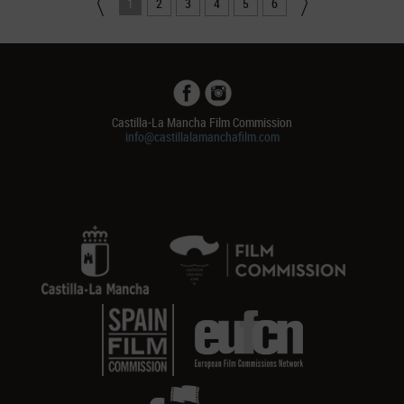
1
2
3
4
5
6
Castilla-La Mancha Film Commission
info@castillalamanchafilm.com