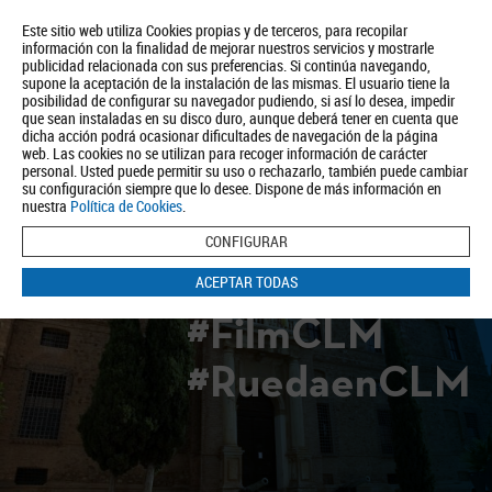
Este sitio web utiliza Cookies propias y de terceros, para recopilar
información con la finalidad de mejorar nuestros servicios y mostrarle
publicidad relacionada con sus preferencias. Si continúa navegando,
supone la aceptación de la instalación de las mismas. El usuario tiene la
posibilidad de configurar su navegador pudiendo, si así lo desea, impedir
que sean instaladas en su disco duro, aunque deberá tener en cuenta que
dicha acción podrá ocasionar dificultades de navegación de la página
Quiénes somos
Turismo
Política de Privacidad
Aviso Legal
web. Las cookies no se utilizan para recoger información de carácter
Política de Cookies
personal. Usted puede permitir su uso o rechazarlo, también puede cambiar
su configuración siempre que lo desee. Dispone de más información en
BUSCAR
nuestra
Política de Cookies
.
CONFIGURAR
ACEPTAR TODAS
#FilmCLM
#RuedaenCLM