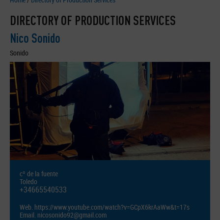
DIRECTORY OF PRODUCTION SERVICES
Nico Sonido
Sonido
cº de la fuente
Toledo
+34665540533
Web.
https://www.youtube.com/watch?v=GCpX6krAaWw&t=17s
Email.
nicosonido92@gmail.com