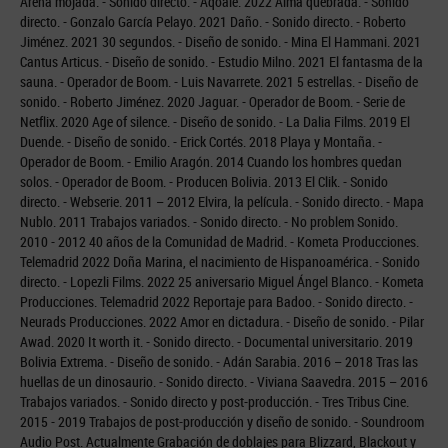
Arena mojada. - Sonido directo. - Aqoaie. 2022 Alma quebrada. - Sonido
directo. - Gonzalo García Pelayo. 2021 Daño. - Sonido directo. - Roberto
Jiménez. 2021 30 segundos. - Diseño de sonido. - Mina El Hammani. 2021
Cantus Articus. - Diseño de sonido. - Estudio Milno. 2021 El fantasma de la
sauna. - Operador de Boom. - Luis Navarrete. 2021 5 estrellas. - Diseño de
sonido. - Roberto Jiménez. 2020 Jaguar. - Operador de Boom. - Serie de
Netflix. 2020 Age of silence. - Diseño de sonido. - La Dalia Films. 2019 El
Duende. - Diseño de sonido. - Erick Cortés. 2018 Playa y Montaña. -
Operador de Boom. - Emilio Aragón. 2014 Cuando los hombres quedan
solos. - Operador de Boom. - Producen Bolivia. 2013 El Clik. - Sonido
directo. - Webserie. 2011 – 2012 Elvira, la película. - Sonido directo. - Mapa
Nublo. 2011 Trabajos variados. - Sonido directo. - No problem Sonido.
2010 - 2012 40 años de la Comunidad de Madrid. - Kometa Producciones.
Telemadrid 2022 Doña Marina, el nacimiento de Hispanoamérica. - Sonido
directo. - Lopezli Films. 2022 25 aniversario Miguel Ángel Blanco. - Kometa
Producciones. Telemadrid 2022 Reportaje para Badoo. - Sonido directo. -
Neurads Producciones. 2022 Amor en dictadura. - Diseño de sonido. - Pilar
Awad. 2020 It worth it. - Sonido directo. - Documental universitario. 2019
Bolivia Extrema. - Diseño de sonido. - Adán Sarabia. 2016 – 2018 Tras las
huellas de un dinosaurio. - Sonido directo. - Viviana Saavedra. 2015 – 2016
Trabajos variados. - Sonido directo y post-producción. - Tres Tribus Cine.
2015 - 2019 Trabajos de post-producción y diseño de sonido. - Soundroom
Audio Post. Actualmente Grabación de doblajes para Blizzard, Blackout y