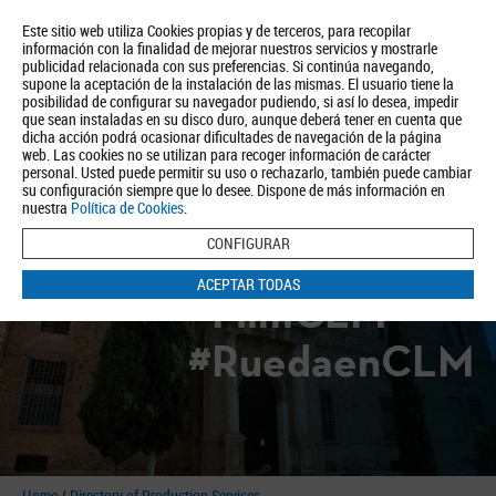
Este sitio web utiliza Cookies propias y de terceros, para recopilar
información con la finalidad de mejorar nuestros servicios y mostrarle
publicidad relacionada con sus preferencias. Si continúa navegando,
supone la aceptación de la instalación de las mismas. El usuario tiene la
posibilidad de configurar su navegador pudiendo, si así lo desea, impedir
que sean instaladas en su disco duro, aunque deberá tener en cuenta que
dicha acción podrá ocasionar dificultades de navegación de la página
About us
Tourism
Política de Privacidad
Aviso Legal
Política de Cookies
web. Las cookies no se utilizan para recoger información de carácter
personal. Usted puede permitir su uso o rechazarlo, también puede cambiar
BUSCAR
su configuración siempre que lo desee. Dispone de más información en
nuestra
Política de Cookies
.
CONFIGURAR
ACEPTAR TODAS
#FilmCLM
#RuedaenCLM
Home
/
Directory of Production Services