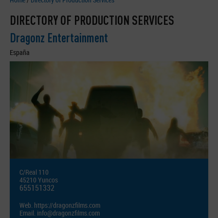
DIRECTORY OF PRODUCTION SERVICES
Dragonz Entertainment
España
C/Real 110
45210 Yuncos
655151332
Web.
https://dragonzfilms.com
Email.
info@dragonzfilms.com