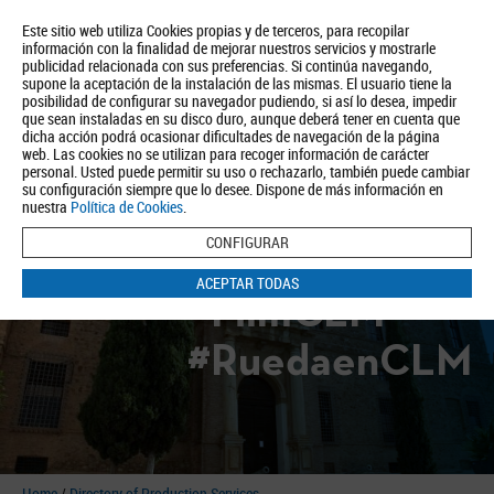
Este sitio web utiliza Cookies propias y de terceros, para recopilar
información con la finalidad de mejorar nuestros servicios y mostrarle
publicidad relacionada con sus preferencias. Si continúa navegando,
supone la aceptación de la instalación de las mismas. El usuario tiene la
posibilidad de configurar su navegador pudiendo, si así lo desea, impedir
que sean instaladas en su disco duro, aunque deberá tener en cuenta que
dicha acción podrá ocasionar dificultades de navegación de la página
About us
Tourism
Política de Privacidad
Aviso Legal
Política de Cookies
web. Las cookies no se utilizan para recoger información de carácter
personal. Usted puede permitir su uso o rechazarlo, también puede cambiar
BUSCAR
su configuración siempre que lo desee. Dispone de más información en
nuestra
Política de Cookies
.
CONFIGURAR
ACEPTAR TODAS
#FilmCLM
#RuedaenCLM
Home
/
Directory of Production Services