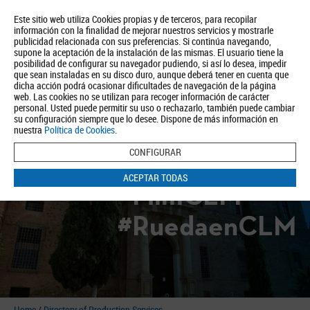
Este sitio web utiliza Cookies propias y de terceros, para recopilar
información con la finalidad de mejorar nuestros servicios y mostrarle
publicidad relacionada con sus preferencias. Si continúa navegando,
supone la aceptación de la instalación de las mismas. El usuario tiene la
posibilidad de configurar su navegador pudiendo, si así lo desea, impedir
que sean instaladas en su disco duro, aunque deberá tener en cuenta que
dicha acción podrá ocasionar dificultades de navegación de la página
About us
Tourism
Política de Privacidad
Aviso Legal
Política de Cookies
web. Las cookies no se utilizan para recoger información de carácter
personal. Usted puede permitir su uso o rechazarlo, también puede cambiar
BUSCAR
su configuración siempre que lo desee. Dispone de más información en
nuestra
Política de Cookies
.
CONFIGURAR
ACEPTAR TODAS
#FilmCLM
#RuedaenCLM
Home
/
Directory of Production Services