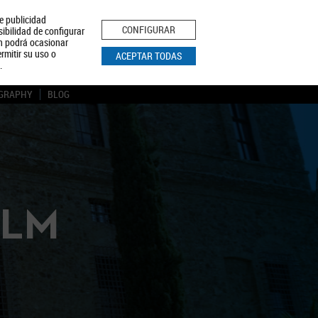
le publicidad
ica de Privacidad
Aviso Legal
Política de Cookies
CONFIGURAR
sibilidad de configurar
ón podrá ocasionar
BUSCAR
rmitir su uso o
ACEPTAR TODAS
.
GRAPHY
BLOG
CLM