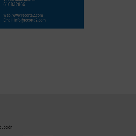
610832866
Web.
www.recorta2.com
Email.
info@recorta2.com
oducción.