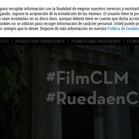
, para recopilar información con la finalidad de mejorar nuestros servicios y mostrar
About us
Tourism
Polít
ando, supone la aceptación de la instalación de las mismas. El usuario tiene la po
ue sean instaladas en su disco duro, aunque deberá tener en cuenta que dicha acci
ookies no se utilizan para recoger información de carácter personal. Usted puede pe
ón siempre que lo desee. Dispone de más información en nuestra
Política de Cookies
VICES
PRODUCTION CONSULTANCY
PERMITS AND PROCEDURES
FILMO
#FilmCLM
#Ruedaen