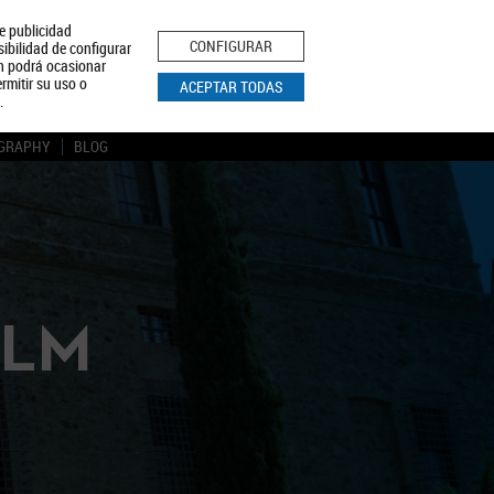
le publicidad
ica de Privacidad
Aviso Legal
Política de Cookies
CONFIGURAR
sibilidad de configurar
ón podrá ocasionar
BUSCAR
rmitir su uso o
ACEPTAR TODAS
.
GRAPHY
BLOG
CLM