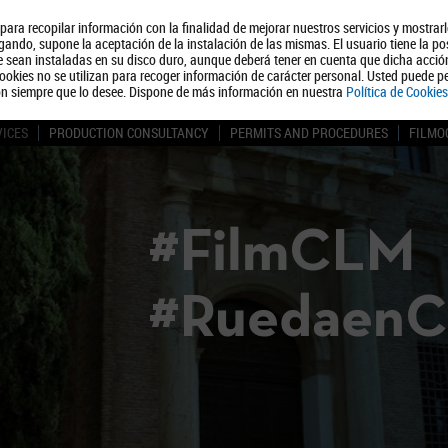
, para recopilar información con la finalidad de mejorar nuestros servicios y mostrar
About us
Tourism
Polít
ando, supone la aceptación de la instalación de las mismas. El usuario tiene la po
ue sean instaladas en su disco duro, aunque deberá tener en cuenta que dicha acci
ookies no se utilizan para recoger información de carácter personal. Usted puede pe
ón siempre que lo desee. Dispone de más información en nuestra
Política de Cookies
VICES
PRODUCTION CONSULTANCY
PERMITS AND PROCEDURES
FILMO
#FilmCLM
#Ruedaen