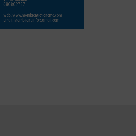
686802787
Web.
Www.mombientretieneme.com
Email.
Mombi.ent.info@gmail.com