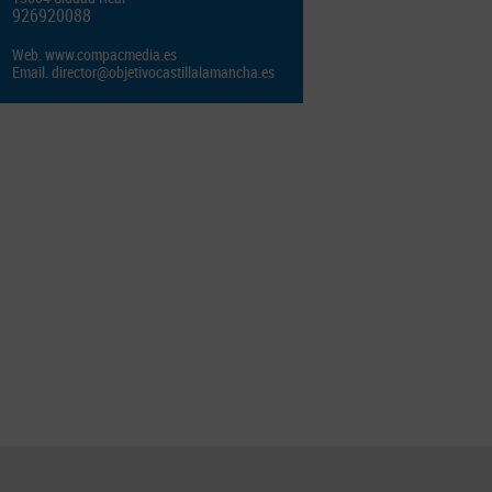
926920088
Web.
www.compacmedia.es
Email.
director@objetivocastillalamancha.es