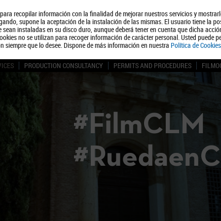
, para recopilar información con la finalidad de mejorar nuestros servicios y mostrar
About us
Tourism
Polít
ando, supone la aceptación de la instalación de las mismas. El usuario tiene la po
ue sean instaladas en su disco duro, aunque deberá tener en cuenta que dicha acci
ookies no se utilizan para recoger información de carácter personal. Usted puede pe
ón siempre que lo desee. Dispone de más información en nuestra
Política de Cookies
VICES
PRODUCTION CONSULTANCY
PERMITS AND PROCEDURES
FILMO
#FilmCLM
#Ruedaen