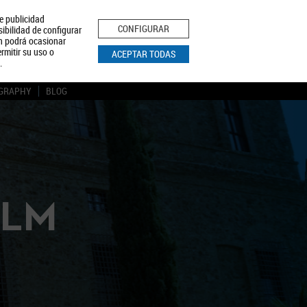
le publicidad
ica de Privacidad
Aviso Legal
Política de Cookies
CONFIGURAR
sibilidad de configurar
ón podrá ocasionar
BUSCAR
rmitir su uso o
ACEPTAR TODAS
.
GRAPHY
BLOG
CLM