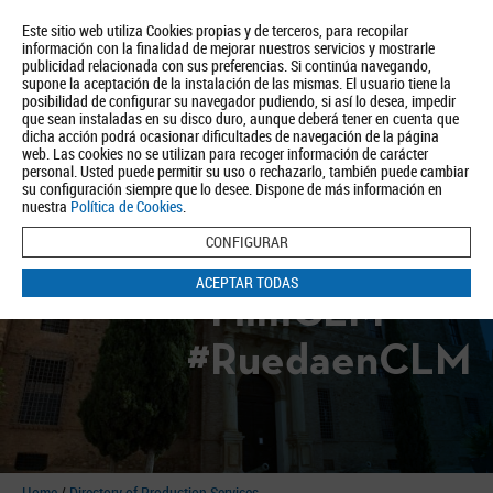
Este sitio web utiliza Cookies propias y de terceros, para recopilar
información con la finalidad de mejorar nuestros servicios y mostrarle
publicidad relacionada con sus preferencias. Si continúa navegando,
supone la aceptación de la instalación de las mismas. El usuario tiene la
posibilidad de configurar su navegador pudiendo, si así lo desea, impedir
que sean instaladas en su disco duro, aunque deberá tener en cuenta que
dicha acción podrá ocasionar dificultades de navegación de la página
About us
Tourism
Política de Privacidad
Aviso Legal
Política de Cookies
web. Las cookies no se utilizan para recoger información de carácter
personal. Usted puede permitir su uso o rechazarlo, también puede cambiar
BUSCAR
su configuración siempre que lo desee. Dispone de más información en
nuestra
Política de Cookies
.
CONFIGURAR
ACEPTAR TODAS
#FilmCLM
#RuedaenCLM
Home
/
Directory of Production Services