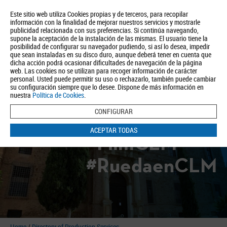
Este sitio web utiliza Cookies propias y de terceros, para recopilar
información con la finalidad de mejorar nuestros servicios y mostrarle
publicidad relacionada con sus preferencias. Si continúa navegando,
supone la aceptación de la instalación de las mismas. El usuario tiene la
posibilidad de configurar su navegador pudiendo, si así lo desea, impedir
que sean instaladas en su disco duro, aunque deberá tener en cuenta que
dicha acción podrá ocasionar dificultades de navegación de la página
About us
Tourism
Política de Privacidad
Aviso Legal
Política de Cookies
web. Las cookies no se utilizan para recoger información de carácter
personal. Usted puede permitir su uso o rechazarlo, también puede cambiar
BUSCAR
su configuración siempre que lo desee. Dispone de más información en
nuestra
Política de Cookies
.
CONFIGURAR
ACEPTAR TODAS
#FilmCLM
#RuedaenCLM
Home
/
Directory of Production Services