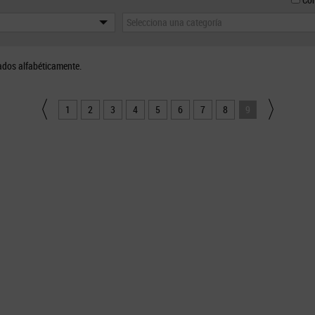
Selecciona una categoría
ados alfabéticamente.
1
2
3
4
5
6
7
8
9