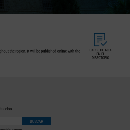
DARSE DE ALTA
out the region. It will be published online with the
EN EL
DIRECTORIO
oducción.
BUSCAR
tenido exacto