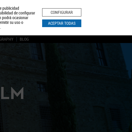
le publicidad
ica de Privacidad
Aviso Legal
Política de Cookies
CONFIGURAR
sibilidad de configurar
ón podrá ocasionar
BUSCAR
rmitir su uso o
ACEPTAR TODAS
.
GRAPHY
BLOG
CLM