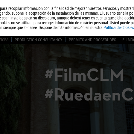
, para recopilar información con la finalidad de mejorar nuestros servicios y mostrar
About us
Tourism
Polít
ando, supone la aceptación de la instalación de las mismas. El usuario tiene la po
ue sean instaladas en su disco duro, aunque deberá tener en cuenta que dicha acci
ookies no se utilizan para recoger información de carácter personal. Usted puede pe
ón siempre que lo desee. Dispone de más información en nuestra
Política de Cookies
VICES
PRODUCTION CONSULTANCY
PERMITS AND PROCEDURES
FILMO
#FilmCLM
#Ruedaen