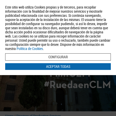
Este sitio web utiliza Cookies propias y de terceros, para recopilar
información con la finalidad de mejorar nuestros servicios y mostrarle
publicidad relacionada con sus preferencias. Si continúa navegando,
supone la aceptación de la instalación de las mismas. El usuario tiene la
posibilidad de configurar su navegador pudiendo, si así lo desea, impedir
que sean instaladas en su disco duro, aunque deberá tener en cuenta que
dicha acción podrá ocasionar dificultades de navegación de la página
About us
Tourism
Política de Privacidad
Aviso Legal
Política de Cookies
web. Las cookies no se utilizan para recoger información de carácter
personal. Usted puede permitir su uso o rechazarlo, también puede cambiar
BUSCAR
su configuración siempre que lo desee. Dispone de más información en
nuestra
Política de Cookies
.
CONFIGURAR
ACEPTAR TODAS
#FilmCLM
#RuedaenCLM
Home
/
Directory of Production Services