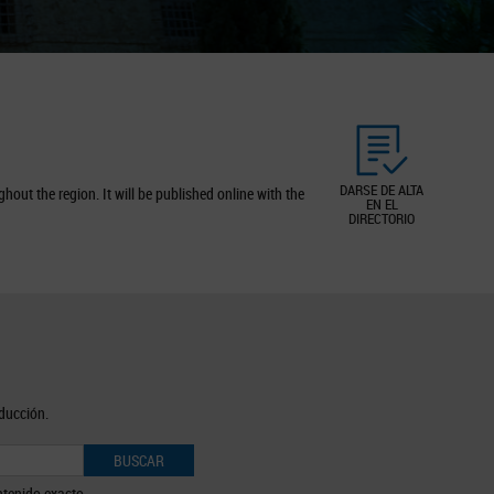
DARSE DE ALTA
out the region. It will be published online with the
EN EL
DIRECTORIO
oducción.
BUSCAR
tenido exacto