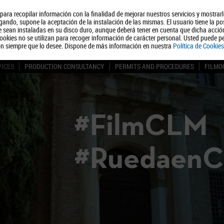
, para recopilar información con la finalidad de mejorar nuestros servicios y mostrar
About us
Tourism
Polít
ando, supone la aceptación de la instalación de las mismas. El usuario tiene la po
ue sean instaladas en su disco duro, aunque deberá tener en cuenta que dicha acci
ookies no se utilizan para recoger información de carácter personal. Usted puede pe
ón siempre que lo desee. Dispone de más información en nuestra
Política de Cookies
VICES
PRODUCTION CONSULTANCY
PERMITS AND PROCEDURES
FILMO
#FilmCLM
#Ruedaen