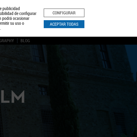
le publicidad
ica de Privacidad
Aviso Legal
Política de Cookies
CONFIGURAR
sibilidad de configurar
ón podrá ocasionar
BUSCAR
rmitir su uso o
ACEPTAR TODAS
.
GRAPHY
BLOG
CLM