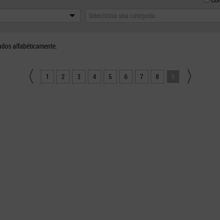
Selecciona una categoría
ados alfabéticamente.
1
2
3
4
5
6
7
8
9