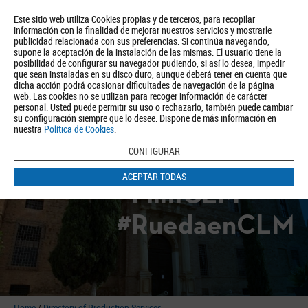
Este sitio web utiliza Cookies propias y de terceros, para recopilar
información con la finalidad de mejorar nuestros servicios y mostrarle
publicidad relacionada con sus preferencias. Si continúa navegando,
supone la aceptación de la instalación de las mismas. El usuario tiene la
posibilidad de configurar su navegador pudiendo, si así lo desea, impedir
que sean instaladas en su disco duro, aunque deberá tener en cuenta que
dicha acción podrá ocasionar dificultades de navegación de la página
About us
Tourism
Política de Privacidad
Aviso Legal
Política de Cookies
web. Las cookies no se utilizan para recoger información de carácter
personal. Usted puede permitir su uso o rechazarlo, también puede cambiar
BUSCAR
su configuración siempre que lo desee. Dispone de más información en
nuestra
Política de Cookies
.
CONFIGURAR
ACEPTAR TODAS
#FilmCLM
#RuedaenCLM
Home
/
Directory of Production Services