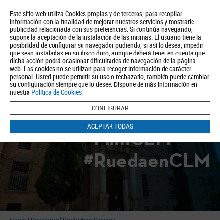
Este sitio web utiliza Cookies propias y de terceros, para recopilar
información con la finalidad de mejorar nuestros servicios y mostrarle
publicidad relacionada con sus preferencias. Si continúa navegando,
supone la aceptación de la instalación de las mismas. El usuario tiene la
posibilidad de configurar su navegador pudiendo, si así lo desea, impedir
que sean instaladas en su disco duro, aunque deberá tener en cuenta que
dicha acción podrá ocasionar dificultades de navegación de la página
About us
Tourism
Política de Privacidad
Aviso Legal
Política de Cookies
web. Las cookies no se utilizan para recoger información de carácter
personal. Usted puede permitir su uso o rechazarlo, también puede cambiar
BUSCAR
su configuración siempre que lo desee. Dispone de más información en
nuestra
Política de Cookies
.
CONFIGURAR
ACEPTAR TODAS
#FilmCLM
#RuedaenCLM
Home
/
Directory of Production Services