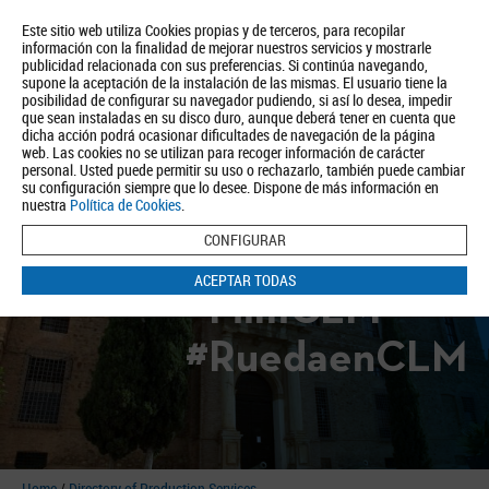
Este sitio web utiliza Cookies propias y de terceros, para recopilar
información con la finalidad de mejorar nuestros servicios y mostrarle
publicidad relacionada con sus preferencias. Si continúa navegando,
supone la aceptación de la instalación de las mismas. El usuario tiene la
posibilidad de configurar su navegador pudiendo, si así lo desea, impedir
que sean instaladas en su disco duro, aunque deberá tener en cuenta que
dicha acción podrá ocasionar dificultades de navegación de la página
About us
Tourism
Política de Privacidad
Aviso Legal
Política de Cookies
web. Las cookies no se utilizan para recoger información de carácter
personal. Usted puede permitir su uso o rechazarlo, también puede cambiar
BUSCAR
su configuración siempre que lo desee. Dispone de más información en
nuestra
Política de Cookies
.
CONFIGURAR
ACEPTAR TODAS
#FilmCLM
#RuedaenCLM
Home
/
Directory of Production Services