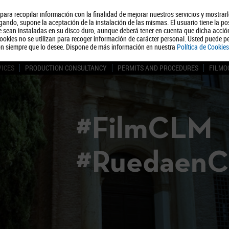
, para recopilar información con la finalidad de mejorar nuestros servicios y mostrar
About us
Tourism
Polít
ando, supone la aceptación de la instalación de las mismas. El usuario tiene la po
ue sean instaladas en su disco duro, aunque deberá tener en cuenta que dicha acci
ookies no se utilizan para recoger información de carácter personal. Usted puede pe
ón siempre que lo desee. Dispone de más información en nuestra
Política de Cookies
VICES
PRODUCTION CONSULTANCY
PERMITS AND PROCEDURES
FILMO
#FilmCLM
#Ruedaen