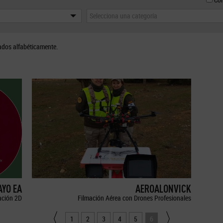
Selecciona una categoría
ados alfabéticamente.
YO EA
AEROALONVICK
ción 2D
Filmación Aérea con Drones Profesionales
1
2
3
4
5
6