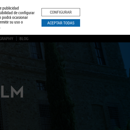
le publicidad
ica de Privacidad
Aviso Legal
Política de Cookies
CONFIGURAR
sibilidad de configurar
ón podrá ocasionar
BUSCAR
rmitir su uso o
ACEPTAR TODAS
.
GRAPHY
BLOG
CLM