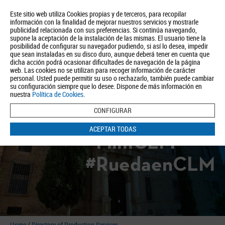
Este sitio web utiliza Cookies propias y de terceros, para recopilar
información con la finalidad de mejorar nuestros servicios y mostrarle
publicidad relacionada con sus preferencias. Si continúa navegando,
supone la aceptación de la instalación de las mismas. El usuario tiene la
posibilidad de configurar su navegador pudiendo, si así lo desea, impedir
que sean instaladas en su disco duro, aunque deberá tener en cuenta que
dicha acción podrá ocasionar dificultades de navegación de la página
About us
Tourism
Política de Privacidad
Aviso Legal
Política de Cookies
web. Las cookies no se utilizan para recoger información de carácter
personal. Usted puede permitir su uso o rechazarlo, también puede cambiar
BUSCAR
su configuración siempre que lo desee. Dispone de más información en
nuestra
Política de Cookies
.
CONFIGURAR
ACEPTAR TODAS
#FilmCLM
#RuedaenCLM
Home
/
Directory of Production Services