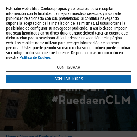
Este sitio web utiliza Cookies propias y de terceros, para recopilar
información con la finalidad de mejorar nuestros servicios y mostrarle
publicidad relacionada con sus preferencias. Si continúa navegando,
supone la aceptación de la instalación de las mismas. El usuario tiene la
posibilidad de configurar su navegador pudiendo, si así lo desea, impedir
que sean instaladas en su disco duro, aunque deberá tener en cuenta que
dicha acción podrá ocasionar dificultades de navegación de la página
About us
Tourism
Política de Privacidad
Aviso Legal
Política de Cookies
web. Las cookies no se utilizan para recoger información de carácter
personal. Usted puede permitir su uso o rechazarlo, también puede cambiar
BUSCAR
su configuración siempre que lo desee. Dispone de más información en
nuestra
Política de Cookies
.
CONFIGURAR
ACEPTAR TODAS
#FilmCLM
#RuedaenCLM
Home
/
Directory of Production Services