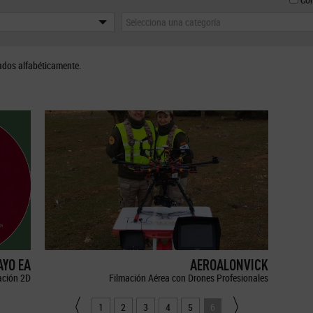
Selecciona una categoría
ados alfabéticamente.
YO EA
AEROALONVICK
ción 2D
Filmación Aérea con Drones Profesionales
1
2
3
4
5
6