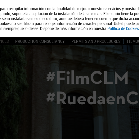
, para recopilar información con la finalidad de mejorar nuestros servicios y mostrar
About us
Tourism
Polít
ando, supone la aceptación de la instalación de las mismas. El usuario tiene la po
ue sean instaladas en su disco duro, aunque deberá tener en cuenta que dicha acci
ookies no se utilizan para recoger información de carácter personal. Usted puede pe
ón siempre que lo desee. Dispone de más información en nuestra
Política de Cookies
VICES
PRODUCTION CONSULTANCY
PERMITS AND PROCEDURES
FILMO
#FilmCLM
#Ruedaen