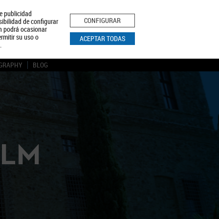
le publicidad
ica de Privacidad
Aviso Legal
Política de Cookies
CONFIGURAR
sibilidad de configurar
ón podrá ocasionar
BUSCAR
rmitir su uso o
ACEPTAR TODAS
.
GRAPHY
BLOG
CLM