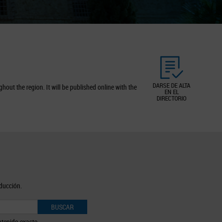
DARSE DE ALTA
out the region. It will be published online with the
EN EL
DIRECTORIO
oducción.
BUSCAR
tenido exacto