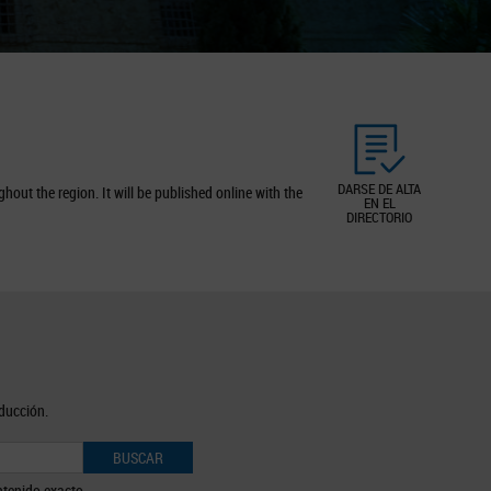
DARSE DE ALTA
out the region. It will be published online with the
EN EL
DIRECTORIO
oducción.
BUSCAR
tenido exacto