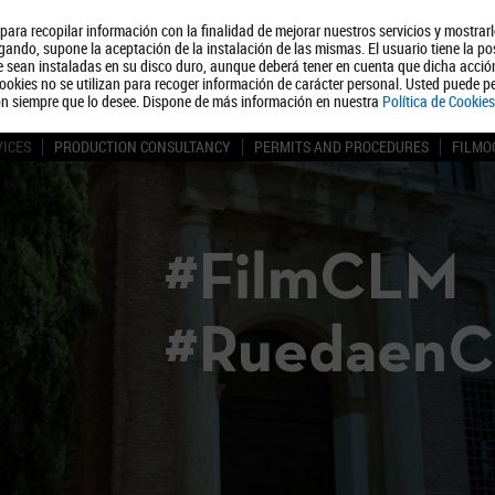
, para recopilar información con la finalidad de mejorar nuestros servicios y mostrar
About us
Tourism
Polít
ando, supone la aceptación de la instalación de las mismas. El usuario tiene la po
ue sean instaladas en su disco duro, aunque deberá tener en cuenta que dicha acci
ookies no se utilizan para recoger información de carácter personal. Usted puede pe
ón siempre que lo desee. Dispone de más información en nuestra
Política de Cookies
VICES
PRODUCTION CONSULTANCY
PERMITS AND PROCEDURES
FILMO
#FilmCLM
#Ruedaen