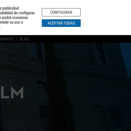
le publicidad
ica de Privacidad
Aviso Legal
Política de Cookies
CONFIGURAR
sibilidad de configurar
ón podrá ocasionar
BUSCAR
rmitir su uso o
ACEPTAR TODAS
.
GRAPHY
BLOG
CLM