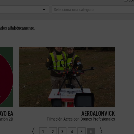
Selecciona una categoría
ados alfabéticamente.
YO EA
AEROALONVICK
ción 2D
Filmación Aérea con Drones Profesionales
1
2
3
4
5
6