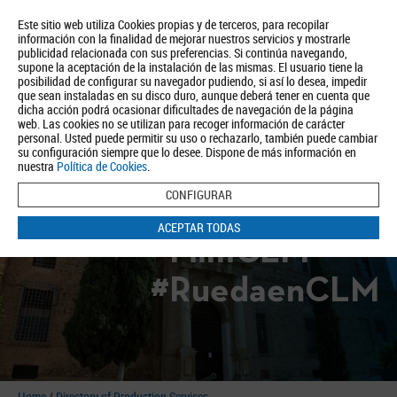
Este sitio web utiliza Cookies propias y de terceros, para recopilar
información con la finalidad de mejorar nuestros servicios y mostrarle
publicidad relacionada con sus preferencias. Si continúa navegando,
supone la aceptación de la instalación de las mismas. El usuario tiene la
posibilidad de configurar su navegador pudiendo, si así lo desea, impedir
que sean instaladas en su disco duro, aunque deberá tener en cuenta que
dicha acción podrá ocasionar dificultades de navegación de la página
About us
Tourism
Política de Privacidad
Aviso Legal
Política de Cookies
web. Las cookies no se utilizan para recoger información de carácter
personal. Usted puede permitir su uso o rechazarlo, también puede cambiar
BUSCAR
su configuración siempre que lo desee. Dispone de más información en
nuestra
Política de Cookies
.
CONFIGURAR
ACEPTAR TODAS
#FilmCLM
#RuedaenCLM
Home
/
Directory of Production Services