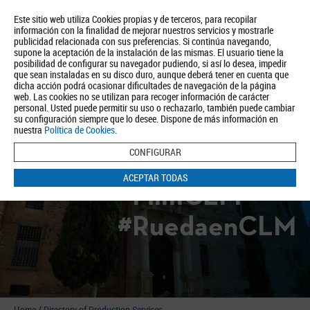
Este sitio web utiliza Cookies propias y de terceros, para recopilar
información con la finalidad de mejorar nuestros servicios y mostrarle
publicidad relacionada con sus preferencias. Si continúa navegando,
supone la aceptación de la instalación de las mismas. El usuario tiene la
posibilidad de configurar su navegador pudiendo, si así lo desea, impedir
que sean instaladas en su disco duro, aunque deberá tener en cuenta que
dicha acción podrá ocasionar dificultades de navegación de la página
About us
Tourism
Política de Privacidad
Aviso Legal
Política de Cookies
web. Las cookies no se utilizan para recoger información de carácter
personal. Usted puede permitir su uso o rechazarlo, también puede cambiar
BUSCAR
su configuración siempre que lo desee. Dispone de más información en
nuestra
Política de Cookies
.
CONFIGURAR
ACEPTAR TODAS
#FilmCLM
#RuedaenCLM
Home
/
Directory of Production Services