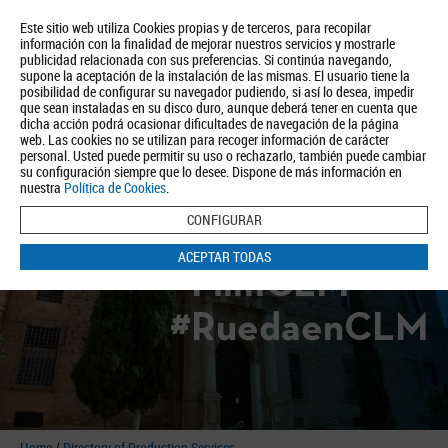
Este sitio web utiliza Cookies propias y de terceros, para recopilar
información con la finalidad de mejorar nuestros servicios y mostrarle
publicidad relacionada con sus preferencias. Si continúa navegando,
supone la aceptación de la instalación de las mismas. El usuario tiene la
posibilidad de configurar su navegador pudiendo, si así lo desea, impedir
que sean instaladas en su disco duro, aunque deberá tener en cuenta que
dicha acción podrá ocasionar dificultades de navegación de la página
About us
Tourism
Política de Privacidad
Aviso Legal
Política de Cookies
web. Las cookies no se utilizan para recoger información de carácter
personal. Usted puede permitir su uso o rechazarlo, también puede cambiar
BUSCAR
su configuración siempre que lo desee. Dispone de más información en
nuestra
Política de Cookies
.
CONFIGURAR
ACEPTAR TODAS
#FilmCLM
#RuedaenCLM
Home
/
Directory of Production Services