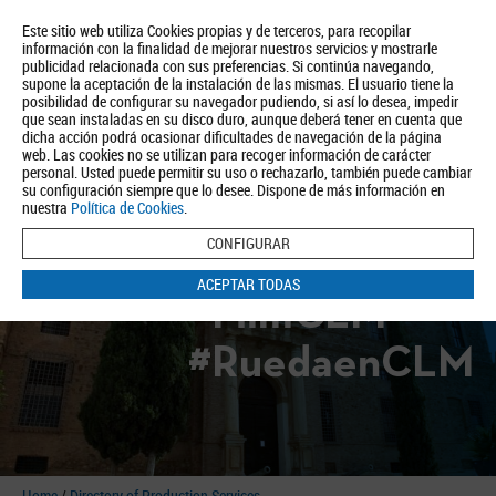
Este sitio web utiliza Cookies propias y de terceros, para recopilar
información con la finalidad de mejorar nuestros servicios y mostrarle
publicidad relacionada con sus preferencias. Si continúa navegando,
supone la aceptación de la instalación de las mismas. El usuario tiene la
posibilidad de configurar su navegador pudiendo, si así lo desea, impedir
que sean instaladas en su disco duro, aunque deberá tener en cuenta que
dicha acción podrá ocasionar dificultades de navegación de la página
About us
Tourism
Política de Privacidad
Aviso Legal
Política de Cookies
web. Las cookies no se utilizan para recoger información de carácter
personal. Usted puede permitir su uso o rechazarlo, también puede cambiar
BUSCAR
su configuración siempre que lo desee. Dispone de más información en
nuestra
Política de Cookies
.
CONFIGURAR
ACEPTAR TODAS
#FilmCLM
#RuedaenCLM
Home
/
Directory of Production Services