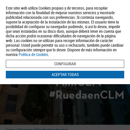
Este sitio web utiliza Cookies propias y de terceros, para recopilar
información con la finalidad de mejorar nuestros servicios y mostrarle
publicidad relacionada con sus preferencias. Si continúa navegando,
supone la aceptación de la instalación de las mismas. El usuario tiene la
posibilidad de configurar su navegador pudiendo, si así lo desea, impedir
que sean instaladas en su disco duro, aunque deberá tener en cuenta que
dicha acción podrá ocasionar dificultades de navegación de la página
About us
Tourism
Política de Privacidad
Aviso Legal
Política de Cookies
web. Las cookies no se utilizan para recoger información de carácter
personal. Usted puede permitir su uso o rechazarlo, también puede cambiar
BUSCAR
su configuración siempre que lo desee. Dispone de más información en
nuestra
Política de Cookies
.
CONFIGURAR
ACEPTAR TODAS
#FilmCLM
#RuedaenCLM
Home
/
Directory of Production Services