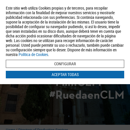
Este sitio web utiliza Cookies propias y de terceros, para recopilar
información con la finalidad de mejorar nuestros servicios y mostrarle
publicidad relacionada con sus preferencias. Si continúa navegando,
supone la aceptación de la instalación de las mismas. El usuario tiene la
posibilidad de configurar su navegador pudiendo, si así lo desea, impedir
que sean instaladas en su disco duro, aunque deberá tener en cuenta que
dicha acción podrá ocasionar dificultades de navegación de la página
About us
Tourism
Política de Privacidad
Aviso Legal
Política de Cookies
web. Las cookies no se utilizan para recoger información de carácter
personal. Usted puede permitir su uso o rechazarlo, también puede cambiar
BUSCAR
su configuración siempre que lo desee. Dispone de más información en
nuestra
Política de Cookies
.
CONFIGURAR
ACEPTAR TODAS
#FilmCLM
#RuedaenCLM
Home
/
Directory of Production Services