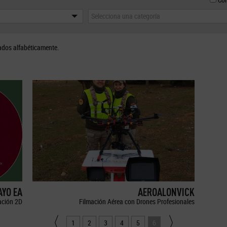
Selecciona una categoría
ados alfabéticamente.
YO EA
AEROALONVICK
ción 2D
Filmación Aérea con Drones Profesionales
1
2
3
4
5
6