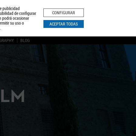
le publicidad
ica de Privacidad
Aviso Legal
Política de Cookies
CONFIGURAR
sibilidad de configurar
ón podrá ocasionar
BUSCAR
rmitir su uso o
ACEPTAR TODAS
.
GRAPHY
BLOG
CLM