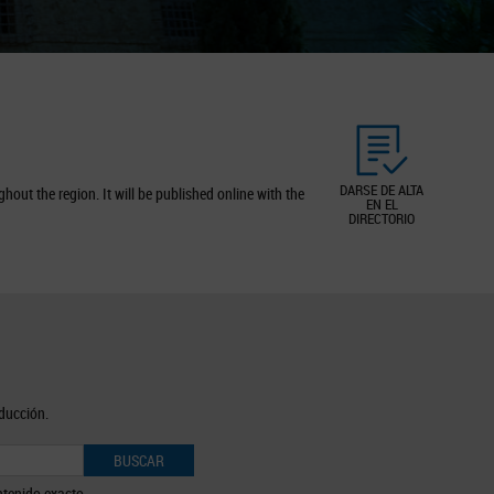
DARSE DE ALTA
out the region. It will be published online with the
EN EL
DIRECTORIO
oducción.
BUSCAR
tenido exacto