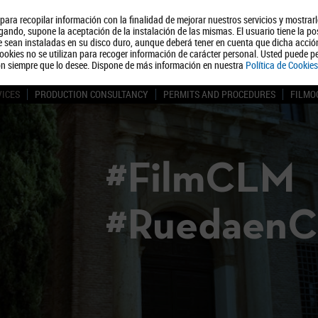
, para recopilar información con la finalidad de mejorar nuestros servicios y mostrar
About us
Tourism
Polít
ando, supone la aceptación de la instalación de las mismas. El usuario tiene la po
ue sean instaladas en su disco duro, aunque deberá tener en cuenta que dicha acci
ookies no se utilizan para recoger información de carácter personal. Usted puede pe
ón siempre que lo desee. Dispone de más información en nuestra
Política de Cookies
VICES
PRODUCTION CONSULTANCY
PERMITS AND PROCEDURES
FILMO
#FilmCLM
#Ruedaen