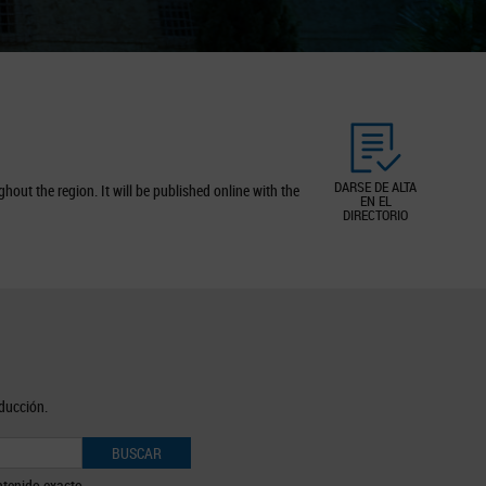
DARSE DE ALTA
out the region. It will be published online with the
EN EL
DIRECTORIO
oducción.
BUSCAR
tenido exacto