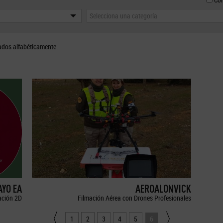
Selecciona una categoría
ados alfabéticamente.
YO EA
AEROALONVICK
ción 2D
Filmación Aérea con Drones Profesionales
1
2
3
4
5
6