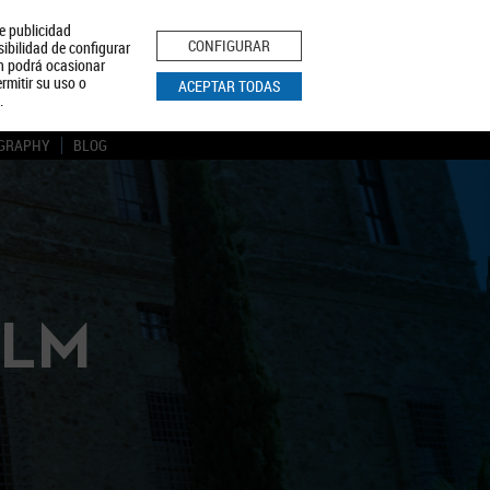
le publicidad
ica de Privacidad
Aviso Legal
Política de Cookies
CONFIGURAR
sibilidad de configurar
ón podrá ocasionar
BUSCAR
rmitir su uso o
ACEPTAR TODAS
.
GRAPHY
BLOG
CLM