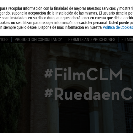
, para recopilar información con la finalidad de mejorar nuestros servicios y mostrar
About us
Tourism
Polít
ando, supone la aceptación de la instalación de las mismas. El usuario tiene la po
ue sean instaladas en su disco duro, aunque deberá tener en cuenta que dicha acci
ookies no se utilizan para recoger información de carácter personal. Usted puede pe
ón siempre que lo desee. Dispone de más información en nuestra
Política de Cookies
VICES
PRODUCTION CONSULTANCY
PERMITS AND PROCEDURES
FILMO
#FilmCLM
#Ruedaen