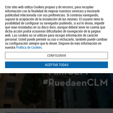
Este sitio web utiliza Cookies propias y de terceros, para recopilar
información con la finalidad de mejorar nuestros servicios y mostrarle
publicidad relacionada con sus preferencias. Si continúa navegando,
supone la aceptación de la instalación de las mismas. El usuario tiene la
posibilidad de configurar su navegador pudiendo, si así lo desea, impedir
que sean instaladas en su disco duro, aunque deberá tener en cuenta que
dicha acción podrá ocasionar dificultades de navegación de la página
About us
Tourism
Política de Privacidad
Aviso Legal
Política de Cookies
web. Las cookies no se utilizan para recoger información de carácter
personal. Usted puede permitir su uso o rechazarlo, también puede cambiar
BUSCAR
su configuración siempre que lo desee. Dispone de más información en
nuestra
Política de Cookies
.
CONFIGURAR
ACEPTAR TODAS
#FilmCLM
#RuedaenCLM
Home
/
Directory of Production Services