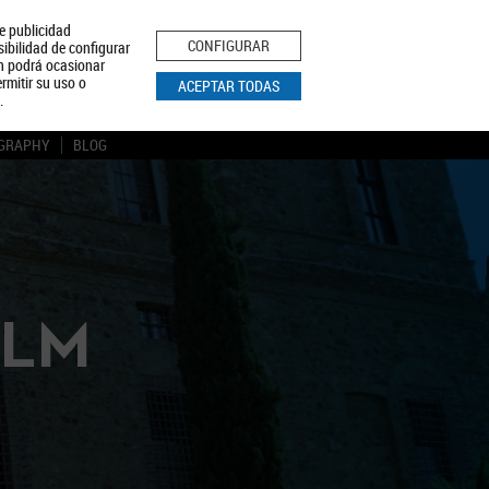
le publicidad
ica de Privacidad
Aviso Legal
Política de Cookies
CONFIGURAR
sibilidad de configurar
ón podrá ocasionar
BUSCAR
rmitir su uso o
ACEPTAR TODAS
.
GRAPHY
BLOG
CLM