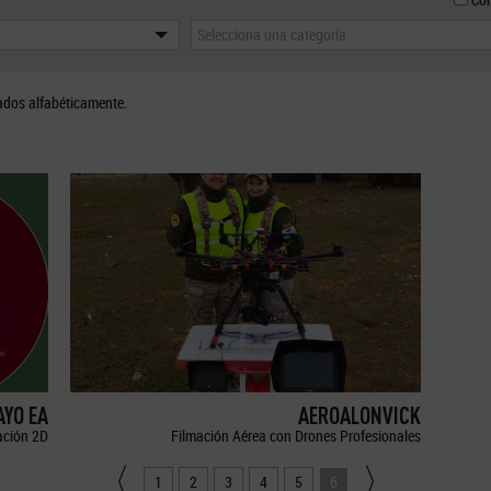
Selecciona una categoría
ados alfabéticamente.
YO EA
AEROALONVICK
ción 2D
Filmación Aérea con Drones Profesionales
1
2
3
4
5
6