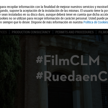
, para recopilar información con la finalidad de mejorar nuestros servicios y mostrar
About us
Tourism
Polít
ando, supone la aceptación de la instalación de las mismas. El usuario tiene la po
ue sean instaladas en su disco duro, aunque deberá tener en cuenta que dicha acci
ookies no se utilizan para recoger información de carácter personal. Usted puede pe
ón siempre que lo desee. Dispone de más información en nuestra
Política de Cookies
VICES
PRODUCTION CONSULTANCY
PERMITS AND PROCEDURES
FILMO
#FilmCLM
#Ruedaen