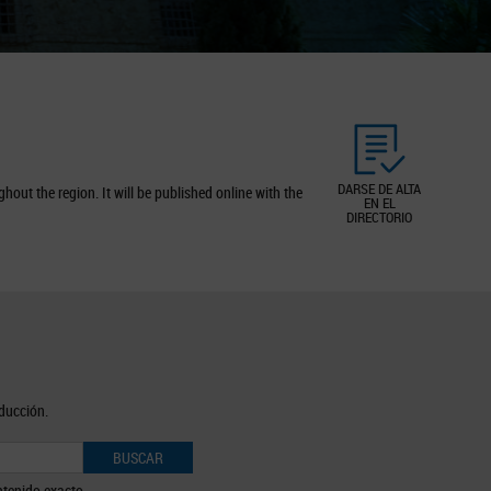
DARSE DE ALTA
out the region. It will be published online with the
EN EL
DIRECTORIO
oducción.
BUSCAR
tenido exacto